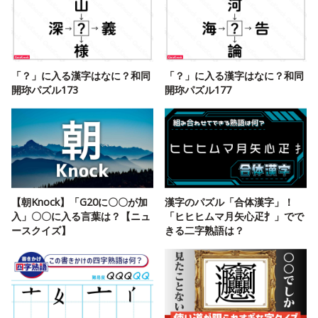
「？」に入る漢字はなに？和同
「？」に入る漢字はなに？和同
開珎パズル173
開珎パズル177
【朝Knock】「G20に〇〇が加
漢字のパズル「合体漢字」！
入」〇〇に入る言葉は？【ニュ
「ヒヒヒムマ月矢心疋扌」でで
ースクイズ】
きる二字熟語は？