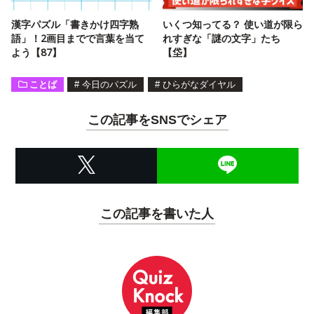
漢字パズル「書きかけ四字熟
いくつ知ってる？ 使い道が限ら
語」！2画目までで言葉を当て
れすぎな「謎の文字」たち
よう【87】
【垈】
ことば
#
今日のパズル
#
ひらがなダイヤル
この記事をSNSでシェア
この記事を書いた人