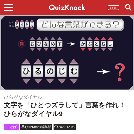
ログイン
ひらがなダイヤル
文字を「ひとつズラして」言葉を作れ！
ひらがなダイヤル9
ことば
QuizKnock編集部
2022.12.05