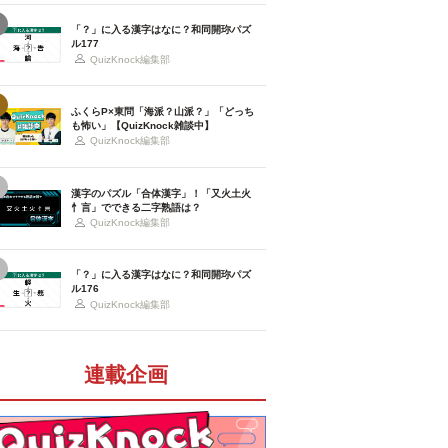
「？」に入る漢字はなに？和同開珎パズ
ル177
QuizKnock編集部
ふくらP×東問「海派？山派？」「どっち
も怖い」【QuizKnock雑談中】
QuizKnock編集部
漢字のパズル「合体漢字」！「又火土火
忄言」でできる二字熟語は？
QuizKnock編集部
「？」に入る漢字はなに？和同開珎パズ
ル176
QuizKnock編集部
連載企画