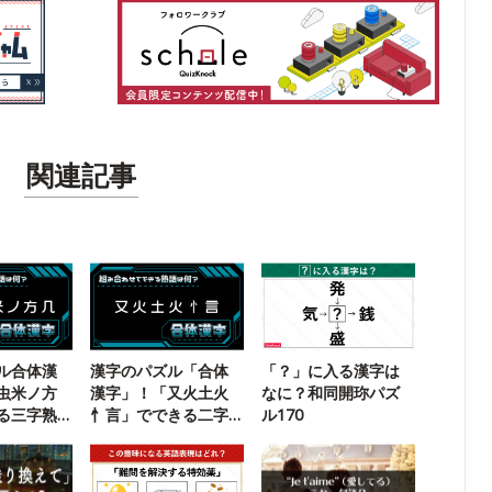
関連記事
ル合体漢
漢字のパズル「合体
「？」に入る漢字は
虫米ノ方
漢字」！「又火土火
なに？和同開珎パズ
る三字熟
忄言」でできる二字
ル170
熟語は？