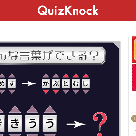
スペシャル
ライフ
ことば
カルチャー
1