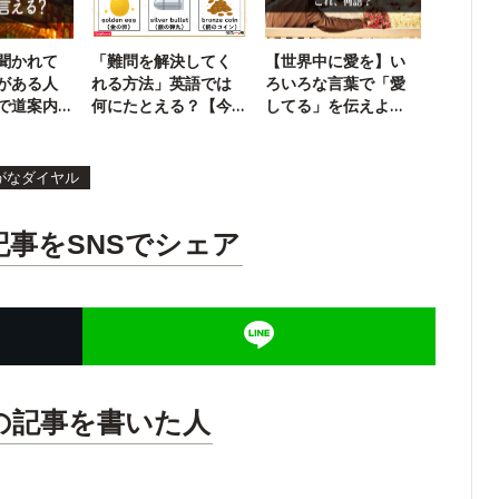
聞かれて
「難問を解決してく
【世界中に愛を】い
がある人
れる方法」英語では
ろいろな言葉で「愛
で道案内
何にたとえる？【今
してる」を伝えよ
日の一問】
う！クイズ
がなダイヤル
記事をSNSでシェア
の記事を書いた人