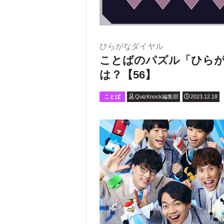
ひらがなダイヤル
ことばのパズル「ひら
は？【56】
ことば
QuizKnock編集部
2023.12.18