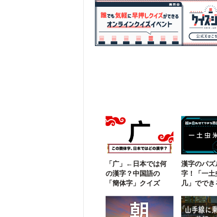
「广」←日本では何
漢字のパズ
の漢字？中国語の
字！「一土
「簡体字」クイズ
几」ででき
語は？