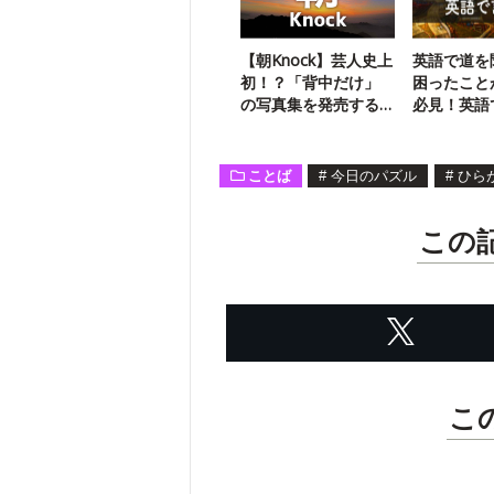
【朝Knock】芸人史上
英語で道を
初！？「背中だけ」
困ったこと
の写真集を発売する
必見！英語
大御所芸人は？
クイズ
ことば
#
今日のパズル
#
ひら
この
こ