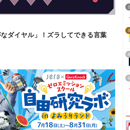
2
3
がなダイヤル」！ズラしてできる言葉
4
5