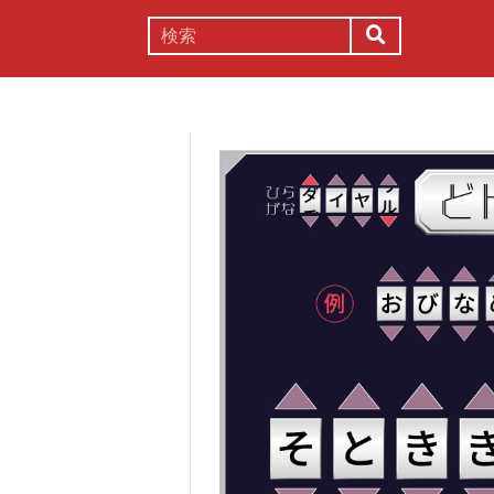
謎解き
コラム
常識
理系