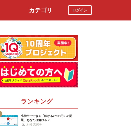
カテゴリ
ログイン
社会
スポーツ
時事ニュース
特集
ランキング
小学生でできる「転がる2つの円」の問
題、あなたは解ける？
木村 真実子