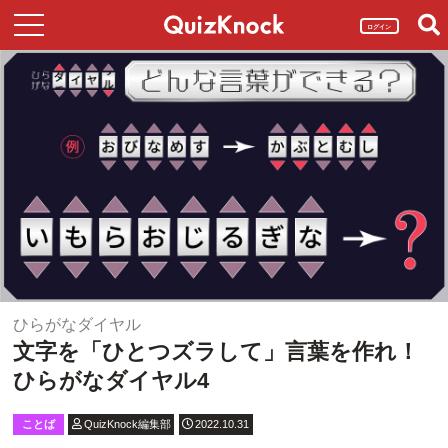
ログイン
ひらがなダイヤル
文字を「ひとつズラして」言葉を作れ！
ひらがなダイヤル4
ことば
QuizKnock編集部
2022.10.31