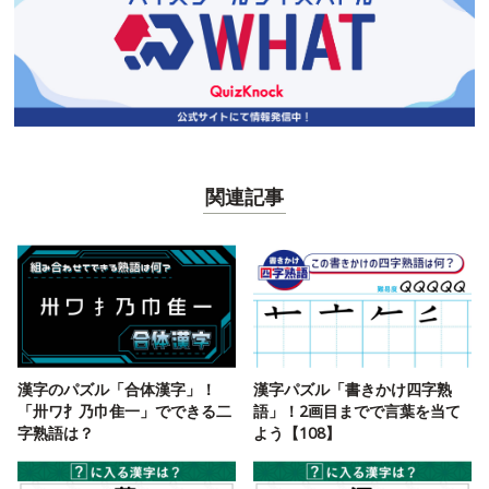
関連記事
漢字のパズル「合体漢字」！
漢字パズル「書きかけ四字熟
「卅ワ扌乃巾隹一」でできる二
語」！2画目までで言葉を当て
字熟語は？
よう【108】