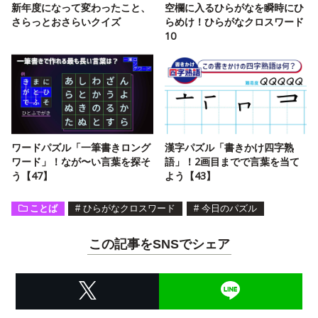
新年度になって変わったこと、
空欄に入るひらがなを瞬時にひ
さらっとおさらいクイズ
らめけ！ひらがなクロスワード
10
ワードパズル「一筆書きロング
漢字パズル「書きかけ四字熟
ワード」！なが〜い言葉を探そ
語」！2画目までで言葉を当て
う【47】
よう【43】
ことば
#
ひらがなクロスワード
#
今日のパズル
この記事をSNSでシェア