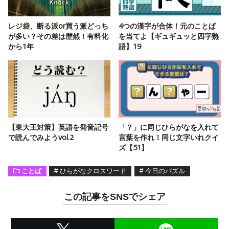
レジ袋、断る派or買う派どっち
4つの漢字が合体！元のことば
が多い？その差は歴然！有料化
を当てよ【ギュギュッと四字熟
から1年
語】19
【東大王対策】英語を発音記号
「？」に同じひらがなを入れて
で読んでみようvol.2
言葉を作れ！同じ文字いれクイ
ズ【51】
ことば
#
ひらがなクロスワード
#
今日のパズル
この記事をSNSでシェア