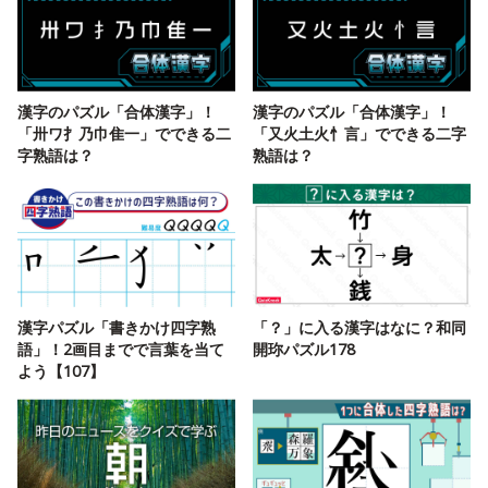
漢字のパズル「合体漢字」！
漢字のパズル「合体漢字」！
「卅ワ扌乃巾隹一」でできる二
「又火土火忄言」でできる二字
字熟語は？
熟語は？
漢字パズル「書きかけ四字熟
「？」に入る漢字はなに？和同
語」！2画目までで言葉を当て
開珎パズル178
よう【107】