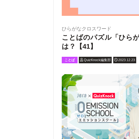
ひらがなクロスワード
ことばのパズル「ひら
は？【41】
ことば
QuizKnock編集部
2023.12.23