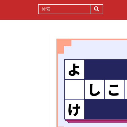
謎解き
コラム
常識
理系