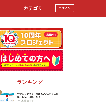
カテゴリ
ログイン
社会
スポーツ
時事ニュース
特集
ランキング
小学生でできる「転がる2つの円」の問
題、あなたは解ける？
木村 真実子