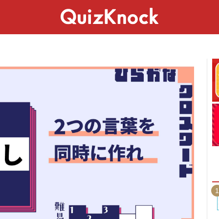
スペシャル
ライフ
ことば
カルチャー
1