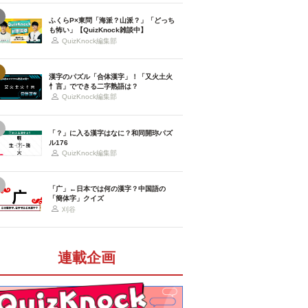
ふくらP×東問「海派？山派？」「どっち
も怖い」【QuizKnock雑談中】
QuizKnock編集部
漢字のパズル「合体漢字」！「又火土火
忄言」でできる二字熟語は？
QuizKnock編集部
「？」に入る漢字はなに？和同開珎パズ
ル176
QuizKnock編集部
「广」←日本では何の漢字？中国語の
「簡体字」クイズ
刈谷
連載企画