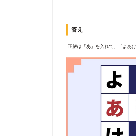
答え
正解は「
あ
」を入れて、「よあ