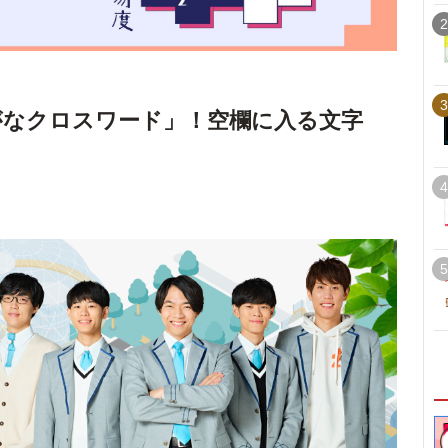
2
3
がなクロスワード」！空欄に入る文字
4
5