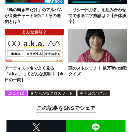
「鳥の鳴き声だけ」のアルバム
「サシ一日月各」を組み合わせ
が音楽チャート5位に！その理
てできる二字熟語は？【合体漢
由とは？
字】
アーティスト名でよく見る
頭のストレッチ！ 俵万智の短歌
「a.k.a.」ってどんな意味？【今
クイズ
日の一問】
ことば
#
ひらがなクロスワード
#
今日のパズル
この記事をSNSでシェア