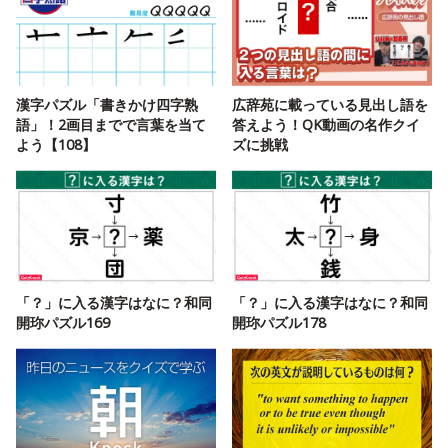
漢字パズル「書きかけ四字熟
広辞苑に載っている見出し語を
語」！2画目までで言葉を当て
答えよう！QK動画の名作クイ
よう【108】
ズに挑戦
「？」に入る漢字はなに？和同
「？」に入る漢字はなに？和同
開珎パズル169
開珎パズル178