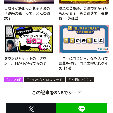
日取りが決まった眞子さまの
簡単な英単語、英語で聞かれた
「納采の儀」って、どんな儀
らわかる？ 英英辞典で十番勝
式？
負！【vol.2】
ダウンジャケットの「ダウ
「？」に同じひらがなを入れて
ン」。何が下がってるの？
言葉を作れ！同じ文字いれクイ
ズ【14】
ことば
#
ひらがなクロスワード
#
今日のパズル
この記事をSNSでシェア