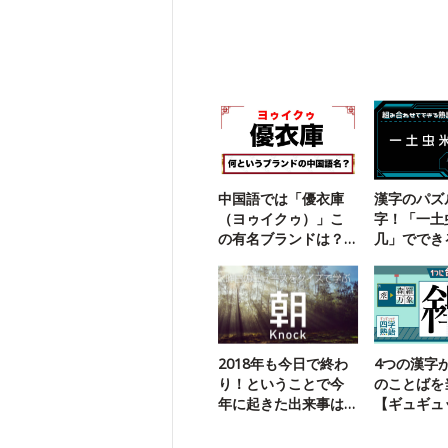
中国語では「優衣庫
漢字のパズ
（ヨゥイクゥ）」こ
字！「一土
の有名ブランドは？
几」ででき
【勘で解ける】
語は？
2018年も今日で終わ
4つの漢字
り！ということで今
のことばを
年に起きた出来事は
【ギュギュ
どれ？
熟語】19