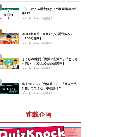
「？」に入る漢字はなに？和同開珎パズ
ル177
QuizKnock編集部
WHAT大会長・東言だけど質問ある？
【100の質問】
QuizKnock編集部
ふくらP×東問「海派？山派？」「どっち
も怖い」【QuizKnock雑談中】
QuizKnock編集部
漢字のパズル「合体漢字」！「又火土火
忄言」でできる二字熟語は？
QuizKnock編集部
連載企画