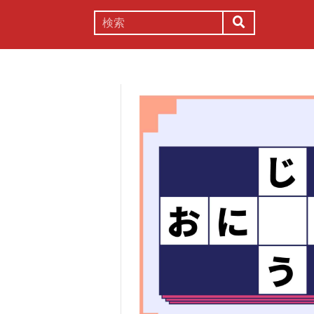
謎解き
コラム
常識
理系