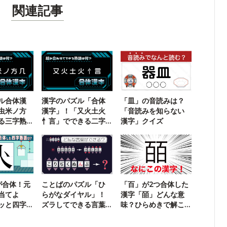
関連記事
ル合体漢
漢字のパズル「合体
「皿」の音読みは？
虫米ノ方
漢字」！「又火土火
「音読みを知らない
る三字熟
忄言」でできる二字
漢字」クイズ
熟語は？
が合体！元
ことばのパズル「ひ
「百」が2つ合体した
当てよ
らがなダイヤル」！
漢字「皕」どんな意
ッと四字
ズラしてできる言葉
味？ひらめきで解こ
は？【30】
う