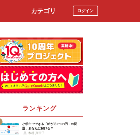
カテゴリ
ログイン
社会
スポーツ
時事ニュース
特集
ランキング
小学生でできる「転がる2つの円」の問
題、あなたは解ける？
木村 真実子