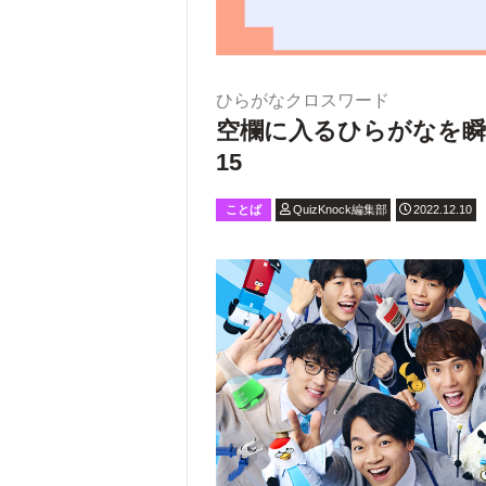
ひらがなクロスワード
空欄に入るひらがなを
15
ことば
QuizKnock編集部
2022.12.10