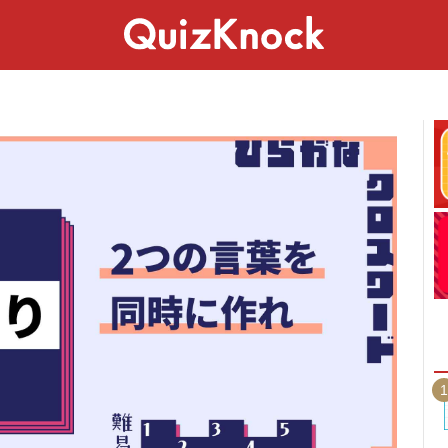
スペシャル
ライフ
ことば
カルチャー
1