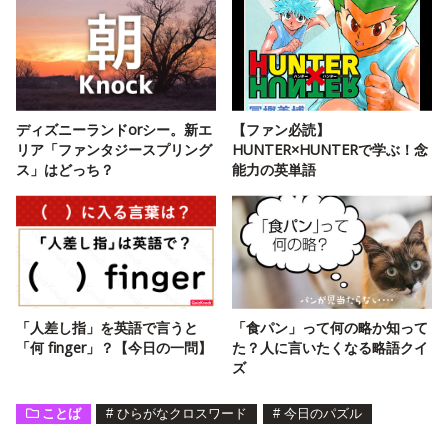
ディズニーランドorシー。新エ
【ファン必読】
リア「ファンタジースプリング
HUNTER×HUNTERで学ぶ！念
ス」はどっち？
能力の英単語
「人差し指」を英語で言うと
「食パン」って何の略か知って
「何 finger」？【今日の一問】
た？人に言いたくなる略語クイ
ズ
ことば
#
ひらがなクロスワード
#
今日のパズル