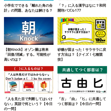
小学生でできる「離れた角の合
「？」に入る漢字はなに？和同
計」の問題、あなたは解ける？
開珎パズル177
【朝Knock】オゾン層は将来
砂糖が固まった！サラサラに戻
「回復/消滅」する。可能性が
す方法は？【クイズ！七種競
高いのは？
技】
「人を見た目で判断してはいけ
「古」「由」「匕」に共通して
ない」英語で何という？【今日
つく部首は？【今日の一問】
の一問】