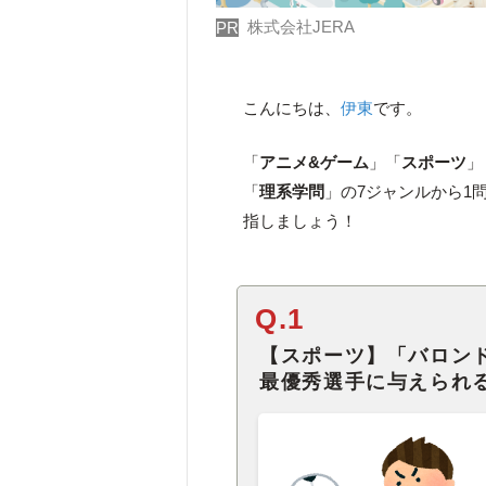
株式会社JERA
PR
こんにちは、
伊東
です。
「
アニメ&ゲーム
」「
スポーツ
」
「
理系学問
」の7ジャンルから1
指しましょう！
Q.1
【スポーツ】「バロン
最優秀選手に与えられ