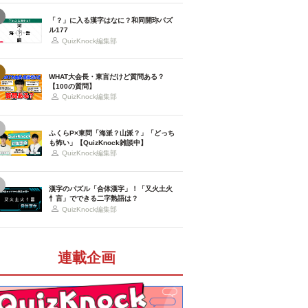
「？」に入る漢字はなに？和同開珎パズ
ル177
QuizKnock編集部
WHAT大会長・東言だけど質問ある？
【100の質問】
QuizKnock編集部
ふくらP×東問「海派？山派？」「どっち
も怖い」【QuizKnock雑談中】
QuizKnock編集部
漢字のパズル「合体漢字」！「又火土火
忄言」でできる二字熟語は？
QuizKnock編集部
連載企画