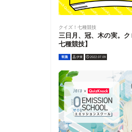
クイズ！七種競技
三日月、冠、木の実。ク
七種競技】
常識
伊東
2022.07.09