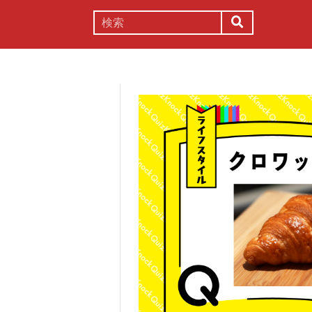
謎解き
コラム
常識
理系