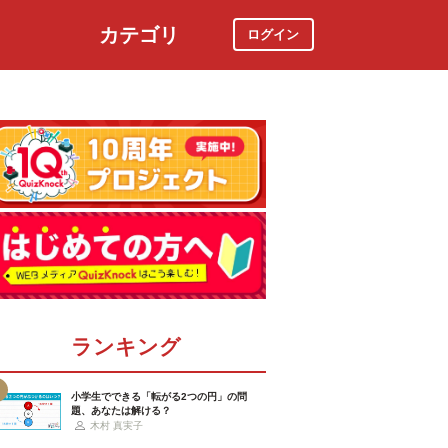
カテゴリ
ログイン
社会
スポーツ
時事ニュース
特集
ランキング
小学生でできる「転がる2つの円」の問
題、あなたは解ける？
木村 真実子