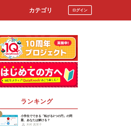
カテゴリ
ログイン
社会
スポーツ
時事ニュース
特集
ランキング
小学生でできる「転がる2つの円」の問
題、あなたは解ける？
木村 真実子