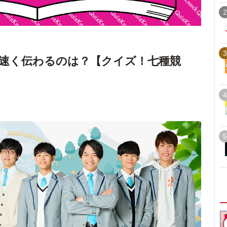
2
3
速く伝わるのは？【クイズ！七種競
4
5