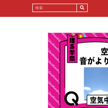
謎解き
コラム
常識
理系