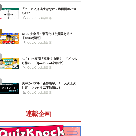
「？」に入る漢字はなに？和同開珎パズ
ル177
QuizKnock編集部
WHAT大会長・東言だけど質問ある？
【100の質問】
QuizKnock編集部
ふくらP×東問「海派？山派？」「どっち
も怖い」【QuizKnock雑談中】
QuizKnock編集部
漢字のパズル「合体漢字」！「又火土火
忄言」でできる二字熟語は？
QuizKnock編集部
連載企画