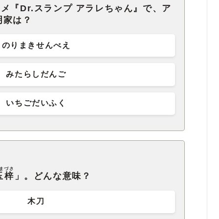
メ『Dr.スランプ アラレちゃん』で、ア
明家は？
のりまきせんべえ
みたらしだんご
いちごだいふく
まづさ
玉梓
」。どんな意味？
木刀