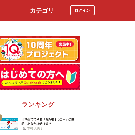
カテゴリ
ログイン
社会
スポーツ
時事ニュース
特集
ランキング
小学生でできる「転がる2つの円」の問
題、あなたは解ける？
木村 真実子