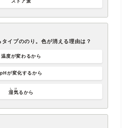
ストア派
るタイプののり。色が消える理由は？
温度が変わるから
pHが変化するから
しけ
湿気
るから