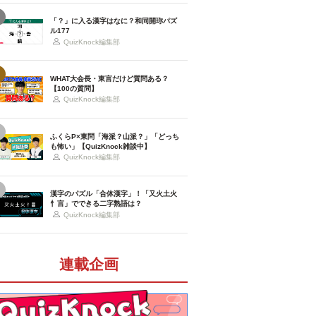
「？」に入る漢字はなに？和同開珎パズ
ル177
QuizKnock編集部
WHAT大会長・東言だけど質問ある？
【100の質問】
QuizKnock編集部
ふくらP×東問「海派？山派？」「どっち
も怖い」【QuizKnock雑談中】
QuizKnock編集部
漢字のパズル「合体漢字」！「又火土火
忄言」でできる二字熟語は？
QuizKnock編集部
連載企画