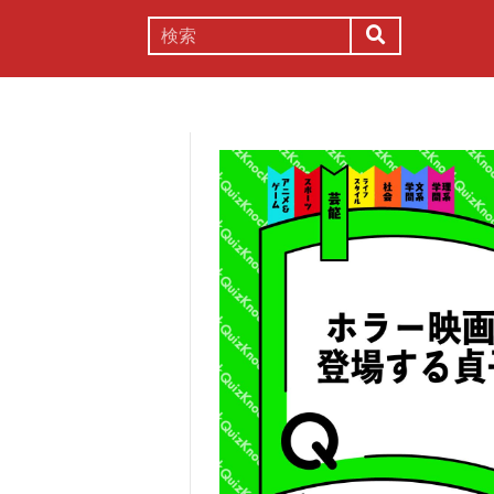
謎解き
コラム
常識
理系