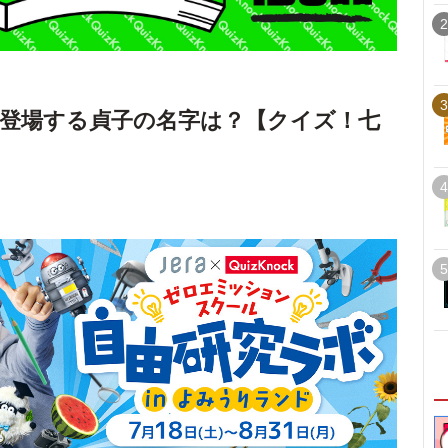
2
3
登場する貞子の名字は？【クイズ！七
4
5