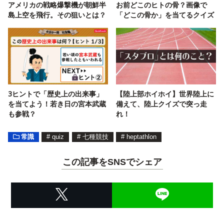
アメリカの戦略爆撃機が朝鮮半
お前どこのヒトの骨？画像で
島上空を飛行。その狙いとは？
「どこの骨か」を当てるクイズ
3ヒントで「歴史上の出来事」
【陸上部ホイホイ】世界陸上に
を当てよう！若き日の宮本武蔵
備えて、陸上クイズで突っ走
も参戦？
れ！
常識
#
quiz
#
七種競技
#
heptathlon
この記事をSNSでシェア