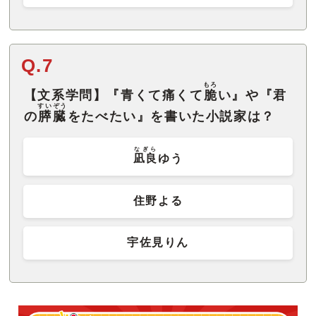
Q.7
もろ
【文系学問】『青くて痛くて
脆
い』や『君
すいぞう
の
膵臓
をたべたい』を書いた小説家は？
なぎら
凪良
ゆう
住野よる
宇佐見りん