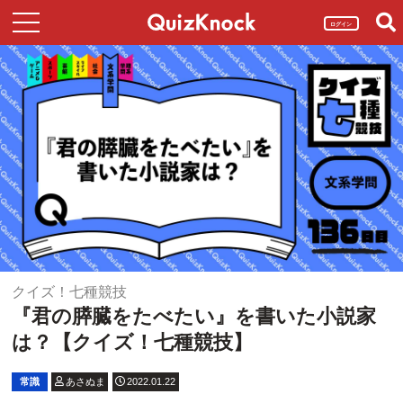
ログイン
クイズ！七種競技
『君の膵臓をたべたい』を書いた小説家
は？【クイズ！七種競技】
常識
あさぬま
2022.01.22