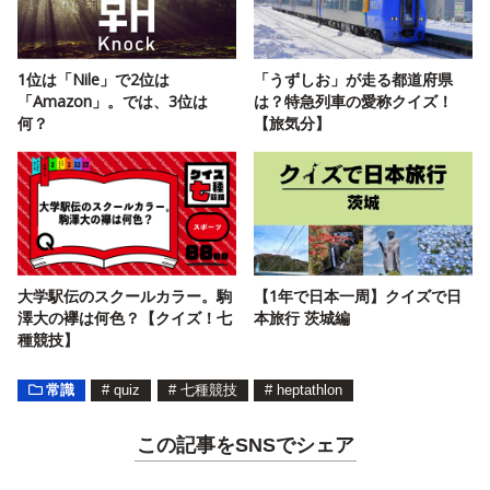
1位は「Nile」で2位は
「うずしお」が走る都道府県
「Amazon」。では、3位は
は？特急列車の愛称クイズ！
何？
【旅気分】
大学駅伝のスクールカラー。駒
【1年で日本一周】クイズで日
澤大の襷は何色？【クイズ！七
本旅行 茨城編
種競技】
常識
#
quiz
#
七種競技
#
heptathlon
この記事をSNSでシェア