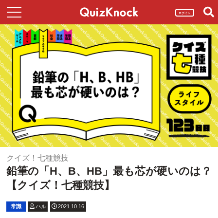
ログイン
クイズ！七種競技
鉛筆の「H、B、HB」最も芯が硬いのは？
【クイズ！七種競技】
常識
ハル
2021.10.16