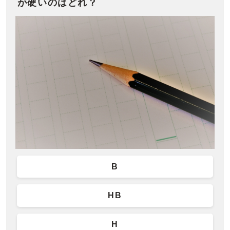
が硬いのはどれ？
B
HB
H