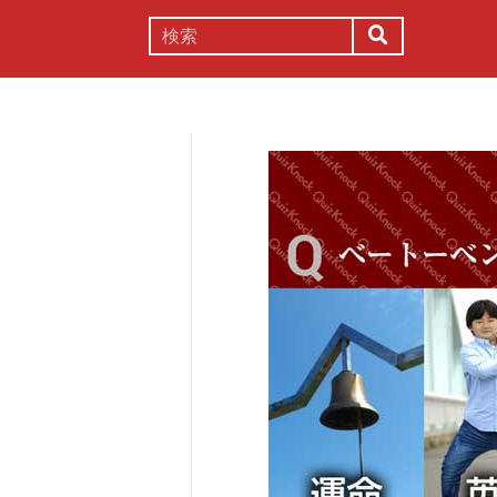
謎解き
コラム
常識
理系