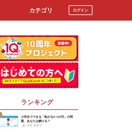
カテゴリ
ログイン
社会
スポーツ
時事ニュース
特集
ランキング
小学生でできる「転がる2つの円」の問
題、あなたは解ける？
木村 真実子