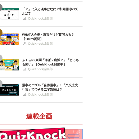
「？」に入る漢字はなに？和同開珎パズ
ル177
QuizKnock編集部
WHAT大会長・東言だけど質問ある？
【100の質問】
QuizKnock編集部
ふくらP×東問「海派？山派？」「どっち
も怖い」【QuizKnock雑談中】
QuizKnock編集部
漢字のパズル「合体漢字」！「又火土火
忄言」でできる二字熟語は？
QuizKnock編集部
連載企画