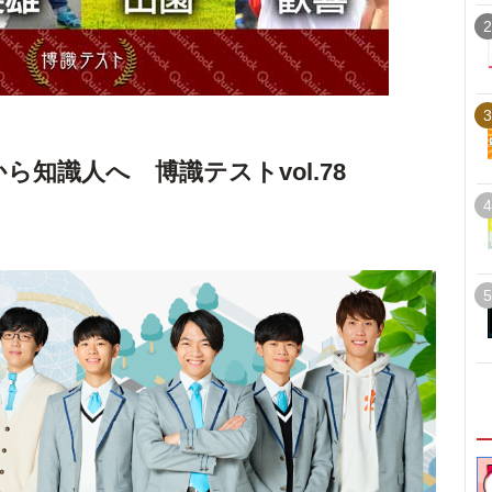
2
3
ら知識人へ 博識テストvol.78
4
5