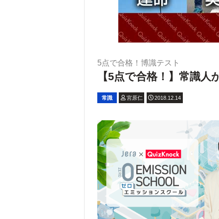
5点で合格！博識テスト
【5点で合格！】常識人か
常識
宮原仁
2018.12.14