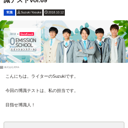
識テストvol.69
常識
Suzuki Yosuke
2018.10.12
PR
株式会社JERA
こんにちは。ライターのSuzukiです。
今回の博識テストは、私の担当です。
目指せ博識人！