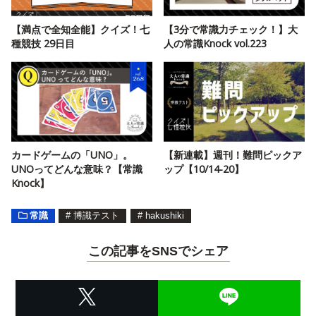
【満点で全知全能】クイズ！七
【3分で常識力チェック！】大
種競技 29日目
人の常識Knock vol.223
カードゲームの「UNO」。
【新連載】週刊！難問ピックア
UNOってどんな意味？【常識
ップ【10/14-20】
Knock】
常識
#
博識テスト
#
hakushiki
この記事をSNSでシェア