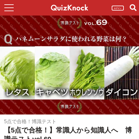
ログイン
5点で合格！博識テスト
【5点で合格！】常識人から知識人へ 博