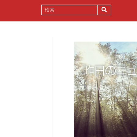
謎解き
コラム
常識
理系