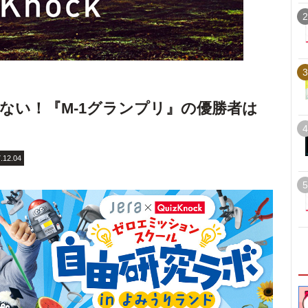
2
3
ない！『M-1グランプリ』の優勝者は
4
.12.04
5