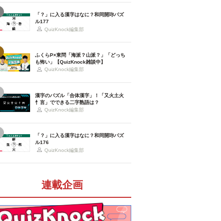
「？」に入る漢字はなに？和同開珎パズ
ル177
QuizKnock編集部
ふくらP×東問「海派？山派？」「どっち
も怖い」【QuizKnock雑談中】
QuizKnock編集部
漢字のパズル「合体漢字」！「又火土火
忄言」でできる二字熟語は？
QuizKnock編集部
「？」に入る漢字はなに？和同開珎パズ
ル176
QuizKnock編集部
連載企画