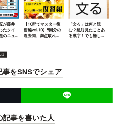
匠が藤井
【10問でマスター復
「文る」は何と読
ったタイ
習編vol.10】5回分の
む？絶対見たことあ
題のニュ
過去問、満点取れ
る漢字！でも難し
ック！
る？
い？
uiz
記事をSNSでシェア
の記事を書いた人