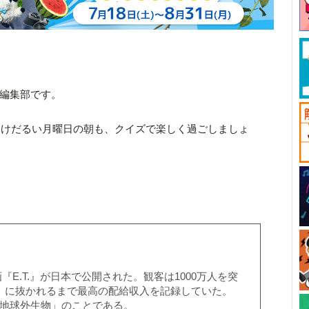
ck編集部です。
。けだるい月曜日の朝も、クイズで楽しく過ごしましょ
。
映画『E.T.』が日本で公開された。観客は1000万人を突
姫』に抜かれるまで最高の配給収入を記録していた。
ialの略で「地球外生物」のことである。