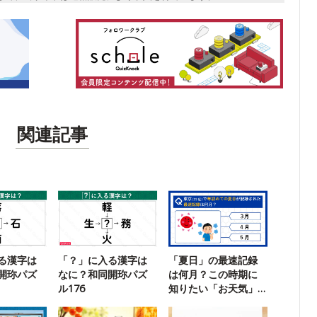
関連記事
る漢字は
「？」に入る漢字は
「夏日」の最速記録
開珎パズ
なに？和同開珎パズ
は何月？この時期に
ル176
知りたい「お天気」
クイズ