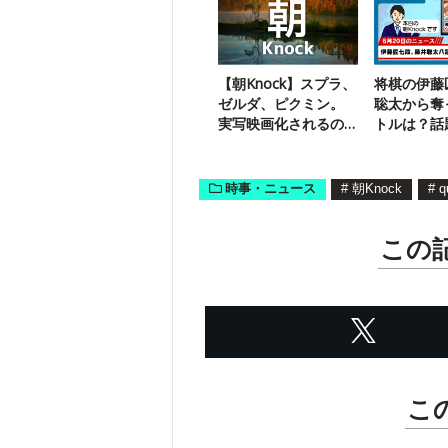
【朝Knock】スプラ、
将棋の伊藤
ゼルダ、ピクミン。
聡太から奪
実写映画化されるの
トルは？話
は？
ースをチェ
時事・ニュース
#
朝Knock
#
q
この
こ