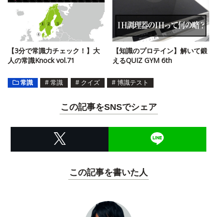
【3分で常識力チェック！】大
【知識のプロテイン】解いて鍛
人の常識Knock vol.71
えるQUIZ GYM 6th
常識
#
常識
#
クイズ
#
博識テスト
この記事をSNSでシェア
この記事を書いた人