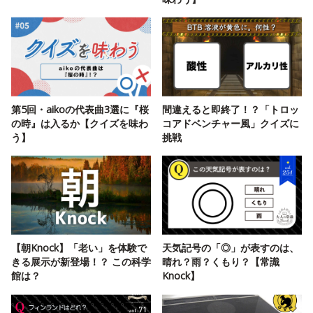
第5回・aikoの代表曲3選に『桜
間違えると即終了！？「トロッ
の時』は入るか【クイズを味わ
コアドベンチャー風」クイズに
う】
挑戦
【朝Knock】「老い」を体験で
天気記号の「◎」が表すのは、
きる展示が新登場！？ この科学
晴れ？雨？くもり？【常識
館は？
Knock】