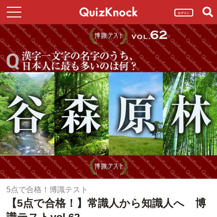
ログイン
5点で合格！博識テスト
【5点で合格！】常識人から知識人へ 博