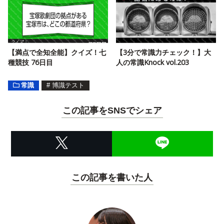
【満点で全知全能】クイズ！七
【3分で常識力チェック！】大
種競技 76日目
人の常識Knock vol.203
常識
#
博識テスト
この記事をSNSでシェア
この記事を書いた人