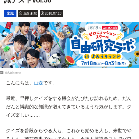
識テストvol.56
常識
山森 彩加
2018.07.13
PR
株式会社JERA
こんにちは、
山森
です。
最近、早押しクイズをする機会がたびたび訪れるため、だん
だんと博識的な知識が増えてきているような気がします。ク
イズ楽しい……。
クイズを普段からやる人も、これから始める人も、来世でや
る人も、前前前世でやってた人も、今週も博識テストでパワ