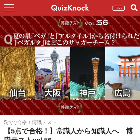
ログイン
5点で合格！博識テスト
【5点で合格！】常識人から知識人へ 博