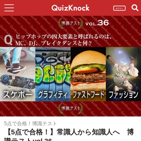
ログイン
5点で合格！博識テスト
【5点で合格！】常識人から知識人へ 博