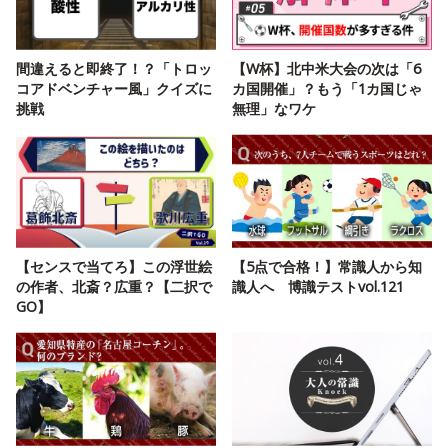
間違えると即終了！？「トロッ
【W杯】北中米大会の次は「6
コアドベンチャー風」クイズに
カ国開催」？もう「1カ国じゃ
挑戦
無理」なワケ
【センスで当てろ】この浮世絵
【5点で合格！】常識人から知
の作者、北斎？広重？【二択で
識人へ 博識テストvol.121
GO】