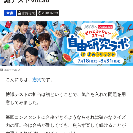
識テストvol.36
常識
志賀玲太
2018.02.23
PR
株式会社JERA
こんにちは、
志賀
です。
博識テストの担当は初ということで、気合を入れて問題を用
意してみました。
毎回コンスタントに合格できるようならそれは確かなクイズ
力の証。今は合格が難しくても、焦らず楽しく続けることが