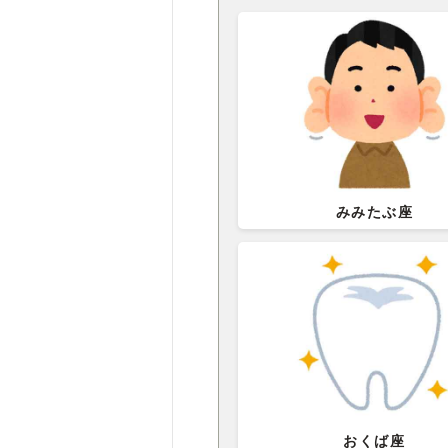
みみたぶ座
おくば座