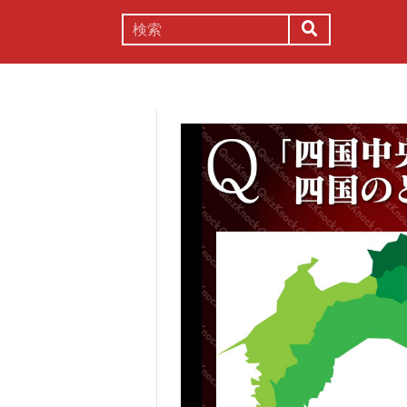
謎解き
コラム
常識
理系