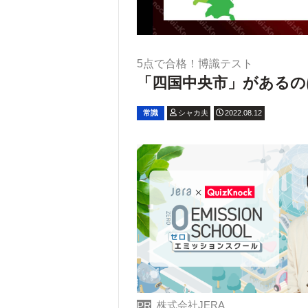
5点で合格！博識テスト
「四国中央市」があるの
常識
シャカ夫
2022.08.12
株式会社JERA
PR