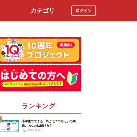
カテゴリ
ログイン
社会
スポーツ
時事ニュース
特集
ランキング
小学生でできる「転がる2つの円」の問
題、あなたは解ける？
木村 真実子