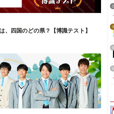
2
3
は、四国のどの県？【博識テスト】
4
5