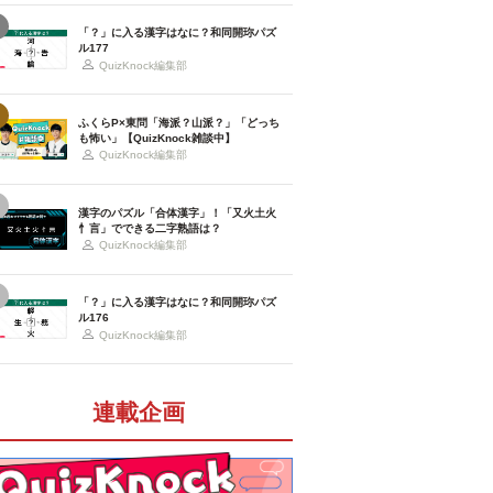
「？」に入る漢字はなに？和同開珎パズ
ル177
QuizKnock編集部
ふくらP×東問「海派？山派？」「どっち
も怖い」【QuizKnock雑談中】
QuizKnock編集部
漢字のパズル「合体漢字」！「又火土火
忄言」でできる二字熟語は？
QuizKnock編集部
「？」に入る漢字はなに？和同開珎パズ
ル176
QuizKnock編集部
連載企画