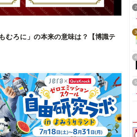
2
3
もむろに」の本来の意味は？【博識テ
4
5