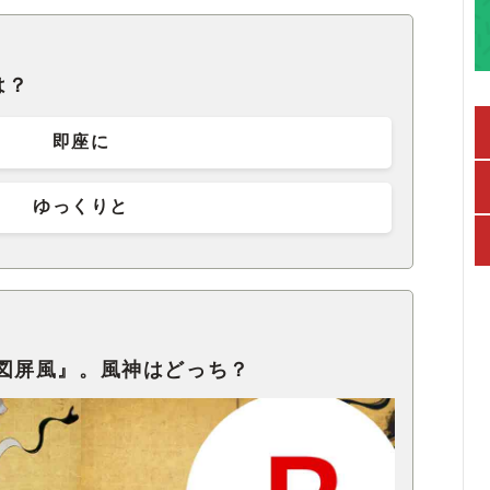
は？
即座に
ゆっくりと
図屏風』。風神はどっち？