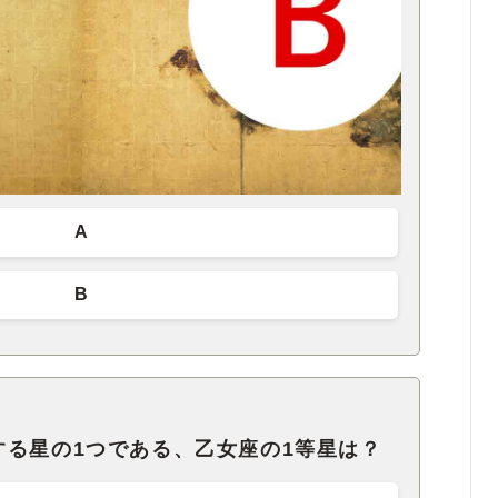
A
B
する星の1つである、乙女座の1等星は？