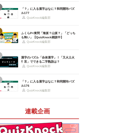
「？」に入る漢字はなに？和同開珎パズ
ル177
QuizKnock編集部
ふくらP×東問「海派？山派？」「どっち
も怖い」【QuizKnock雑談中】
QuizKnock編集部
漢字のパズル「合体漢字」！「又火土火
忄言」でできる二字熟語は？
QuizKnock編集部
「？」に入る漢字はなに？和同開珎パズ
ル176
QuizKnock編集部
連載企画