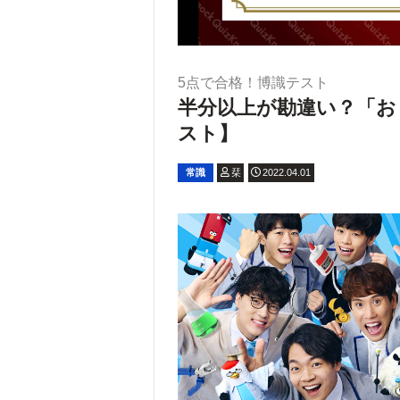
5点で合格！博識テスト
半分以上が勘違い？「お
スト】
常識
栞
2022.04.01