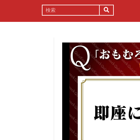
謎解き
コラム
常識
理系