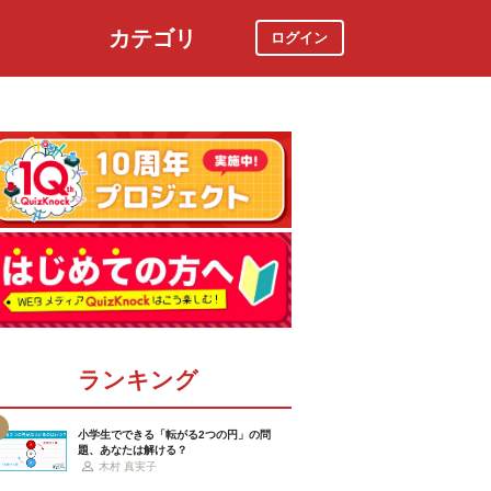
カテゴリ
ログイン
社会
スポーツ
時事ニュース
特集
ランキング
小学生でできる「転がる2つの円」の問
題、あなたは解ける？
木村 真実子