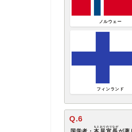
ノルウェー
フィンランド
Q.6
もとおりのりなが
国学者・
本居宣長
が著