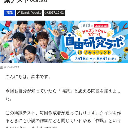
識テストvol.24
常識
Suzuki Yosuke
2017.12.01
PR
株式会社JERA
こんにちは。鈴木です。
今回も自分が知っていたら「博識」と思える問題を揃えまし
た。
この博識テスト、毎回作成者が違っております。クイズを作
るときにも小説の作家などと同じくいわゆる「作風」という