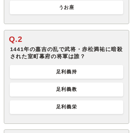
うお座
Q.2
1441年の嘉吉の乱で武将・赤松満祐に暗殺
された室町幕府の将軍は誰？
足利義持
足利義教
足利義栄