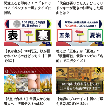
間違えると即終了！？「トロッ
「代金は要りません」びっくり
コアドベンチャー風」クイズに
ドンキーが驚きの決断をした理
挑戦
由とは？
【表か裏か】100円玉、桜が描
答えは「五条」か「夏油」？
かれているのはどっち？【二択
『呪術廻戦』最強コンビの「名
でGO】
前」で二択クイズ！
【5点で合格！】常識人から知
【知識のプロテイン】解いて鍛
識人へ 博識テストvol.80
えるQUIZ GYM 85th