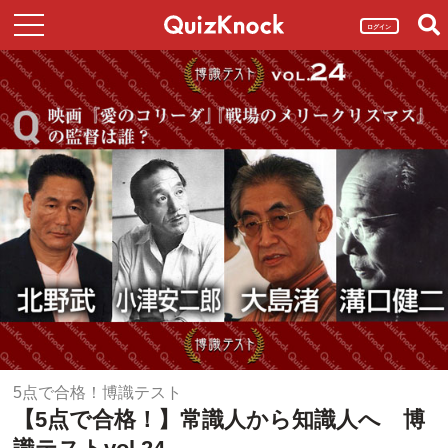
ログイン
5点で合格！博識テスト
【5点で合格！】常識人から知識人へ 博