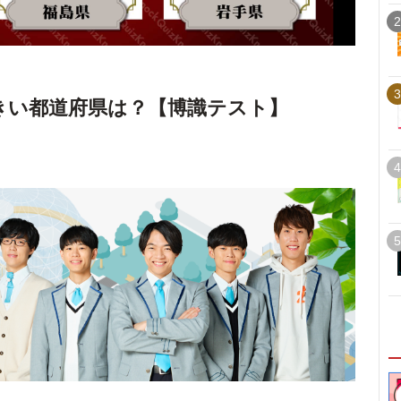
2
3
きい都道府県は？【博識テスト】
4
5