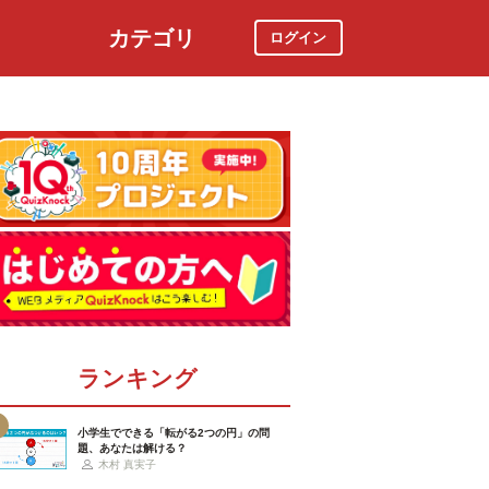
カテゴリ
ログイン
社会
スポーツ
時事ニュース
特集
ランキング
小学生でできる「転がる2つの円」の問
題、あなたは解ける？
木村 真実子