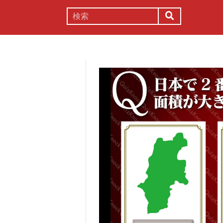
謎解き
コラム
常識
理系