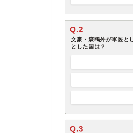
Q.2
文豪・森鴎外が軍医と
とした国は？
Q.3