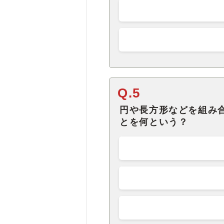
Q.5
円や長方形などを組み
とを何という？