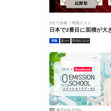
5点で合格！博識テスト
日本で2番目に面積が大
常識
セチ
2021.12.24
株式会社JERA
PR