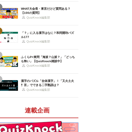
WHAT大会長・東言だけど質問ある？
【100の質問】
QuizKnock編集部
「？」に入る漢字はなに？和同開珎パズ
ル177
QuizKnock編集部
ふくらP×東問「海派？山派？」「どっち
も怖い」【QuizKnock雑談中】
QuizKnock編集部
漢字のパズル「合体漢字」！「又火土火
忄言」でできる二字熟語は？
QuizKnock編集部
連載企画