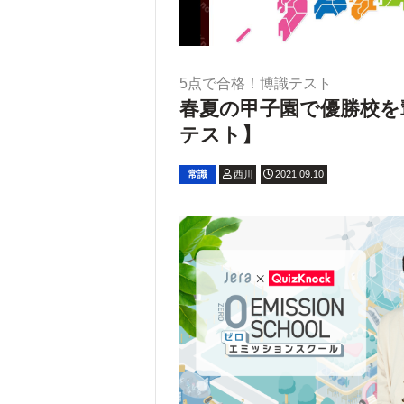
5点で合格！博識テスト
春夏の甲子園で優勝校を
テスト】
常識
西川
2021.09.10