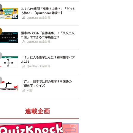
ふくらP×東問「海派？山派？」「どっち
も怖い」【QuizKnock雑談中】
QuizKnock編集部
漢字のパズル「合体漢字」！「又火土火
忄言」でできる二字熟語は？
QuizKnock編集部
「？」に入る漢字はなに？和同開珎パズ
ル176
QuizKnock編集部
「广」←日本では何の漢字？中国語の
「簡体字」クイズ
刈谷
連載企画