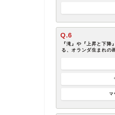
Q.6
『滝』や『上昇と下降
る、オランダ生まれの
マ