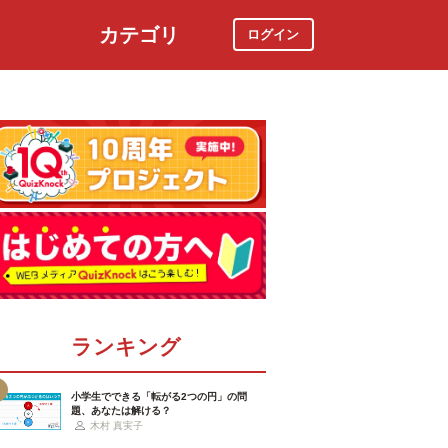
カテゴリ
ログイン
社会
スポーツ
時事ニュース
特集
ランキング
小学生でできる「転がる2つの円」の問
題、あなたは解ける？
木村 真実子