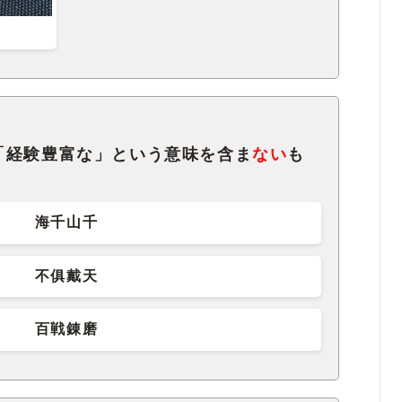
「経験豊富な」という意味を含ま
ない
も
海千山千
不俱戴天
百戦錬磨