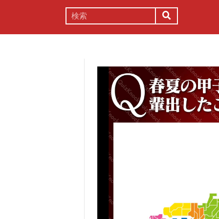
謎解き
コラム
常識
理系