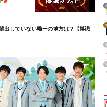
2
3
輩出していない唯一の地方は？【博識
4
5