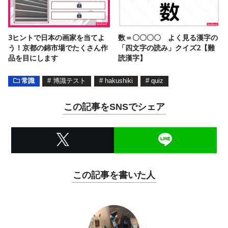
3ヒントで日本の画家を当てよ
数＝〇〇〇〇 よく見る漢字の
う！京都の錦市場でたくさん作
「四文字の読み」クイズ2【難
品を目にします
読漢字】
常識
#
博識テスト
#
hakushiki
#
quiz
この記事をSNSでシェア
この記事を書いた人