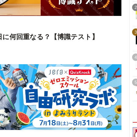
2
3
日に何回重なる？【博識テスト】
4
5