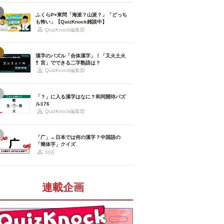
ふくらP×東問「海派？山派？」「どっち
も怖い」【QuizKnock雑談中】
QuizKnock編集部
漢字のパズル「合体漢字」！「又火土火
忄言」でできる二字熟語は？
QuizKnock編集部
「？」に入る漢字はなに？和同開珎パズ
ル176
QuizKnock編集部
「广」←日本では何の漢字？中国語の
「簡体字」クイズ
刈谷
連載企画