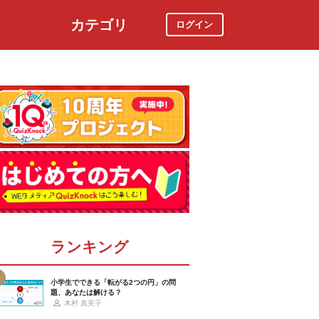
カテゴリ
ログイン
社会
スポーツ
時事ニュース
特集
ランキング
小学生でできる「転がる2つの円」の問
題、あなたは解ける？
木村 真実子