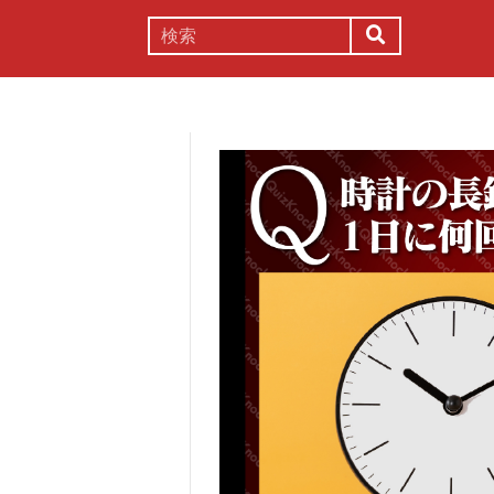
謎解き
コラム
常識
理系