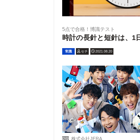
5点で合格！博識テスト
時計の長針と短針は、1
常識
セチ
2021.08.20
株式会社JERA
PR