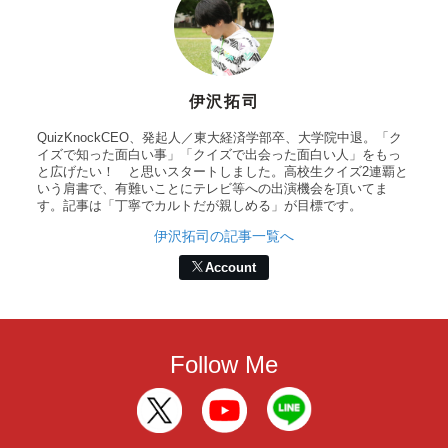
伊沢拓司
QuizKnockCEO、発起人／東大経済学部卒、大学院中退。「ク
イズで知った面白い事」「クイズで出会った面白い人」をもっ
と広げたい！ と思いスタートしました。高校生クイズ2連覇と
いう肩書で、有難いことにテレビ等への出演機会を頂いてま
す。記事は「丁寧でカルトだが親しめる」が目標です。
伊沢拓司の記事一覧へ
Account
Follow Me