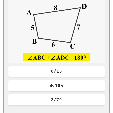
8√15
4√105
2√70