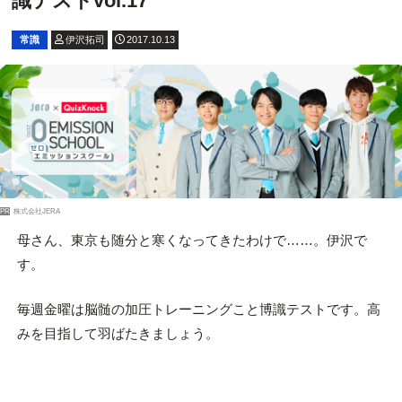
識テストvol.17
常識
伊沢拓司
2017.10.13
PR
株式会社JERA
母さん、東京も随分と寒くなってきたわけで……。伊沢で
す。
毎週金曜は脳髄の加圧トレーニングこと博識テストです。高
みを目指して羽ばたきましょう。