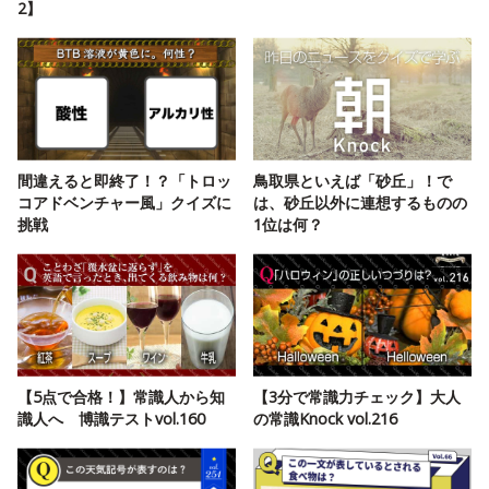
2】
間違えると即終了！？「トロッ
鳥取県といえば「砂丘」！で
コアドベンチャー風」クイズに
は、砂丘以外に連想するものの
挑戦
1位は何？
【5点で合格！】常識人から知
【3分で常識力チェック】大人
識人へ 博識テストvol.160
の常識Knock vol.216