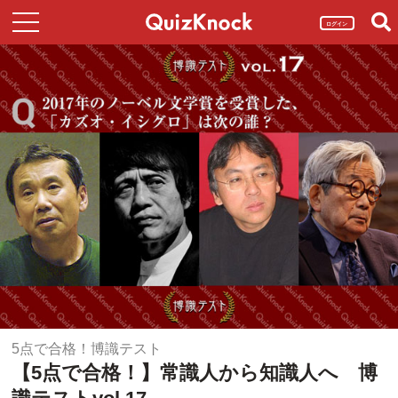
ログイン
5点で合格！博識テスト
【5点で合格！】常識人から知識人へ 博