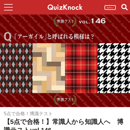
ログイン
5点で合格！博識テスト
【5点で合格！】常識人から知識人へ 博