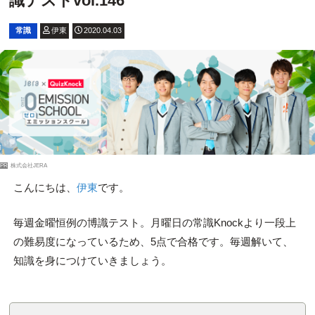
識テストvol.146
常識
伊東
2020.04.03
PR
株式会社JERA
こんにちは、
伊東
です。
毎週金曜恒例の博識テスト。月曜日の常識Knockより一段上
の難易度になっているため、5点で合格です。毎週解いて、
知識を身につけていきましょう。