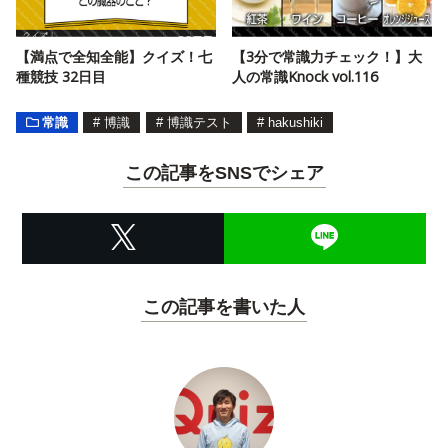
【満点で全知全能】クイズ！七
【3分で常識力チェック！】大
種競技 32日目
人の常識Knock vol.116
常識
#
博識
#
博識テスト
#
hakushiki
この記事をSNSでシェア
この記事を書いた人