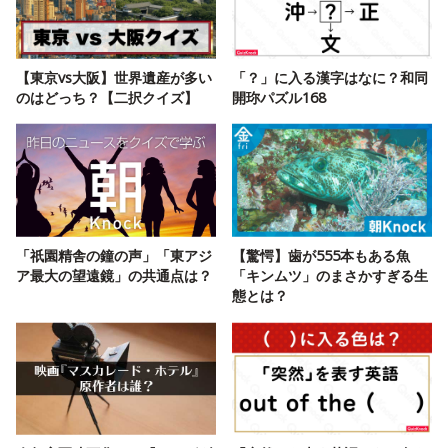
【東京vs大阪】世界遺産が多い
「？」に入る漢字はなに？和同
のはどっち？【二択クイズ】
開珎パズル168
「祇園精舎の鐘の声」「東アジ
【驚愕】歯が555本もある魚
ア最大の望遠鏡」の共通点は？
「キンムツ」のまさかすぎる生
態とは？