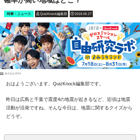
確率が高い地域はどこ？
時事・ニュース
QuizKnock編集部
2018.06.27
PR
株式会社JERA
おはようございます。QuizKnock編集部です。
昨日は広島と千葉で震度4の地震が起きるなど、近頃は地震
活動が活発ですね。そんな今日は、地震に関するクイズから
どうぞ。