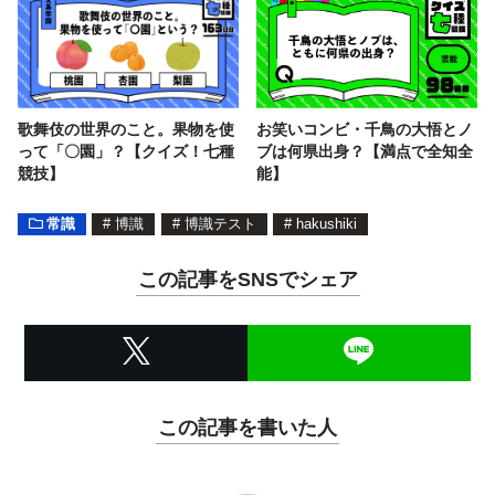
歌舞伎の世界のこと。果物を使
お笑いコンビ・千鳥の大悟とノ
って「〇園」？【クイズ！七種
ブは何県出身？【満点で全知全
競技】
能】
常識
#
博識
#
博識テスト
#
hakushiki
この記事をSNSでシェア
この記事を書いた人