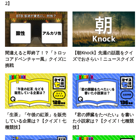
2】
間違えると即終了！？「トロッ
【朝Knock】先週の話題をクイ
コアドベンチャー風」クイズに
ズでおさらい！ニュースクイズ
挑戦
「生茶」「午後の紅茶」を販売
『君の膵臓をたべたい』を書い
している企業は？【クイズ！七
た小説家は？【クイズ！七種競
種競技】
技】