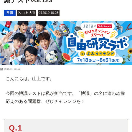
識テストvol.123
常識
山上 大喜
2019.10.25
PR
株式会社JERA
こんにちは。山上です。
今回の博識テストは私が担当です。「博識」の名に違わぬ歯
応えのある問題群、ぜひチャレンジを！
Q.1