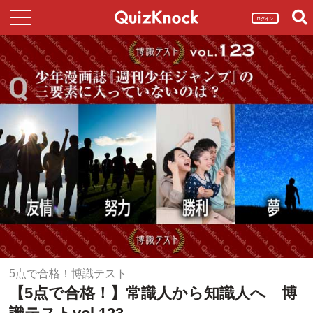
ログイン
5点で合格！博識テスト
【5点で合格！】常識人から知識人へ 博