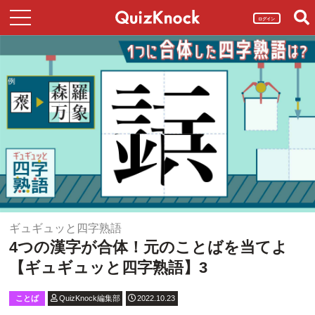
ログイン
ギュギュッと四字熟語
4つの漢字が合体！元のことばを当てよ
【ギュギュッと四字熟語】3
ことば
QuizKnock編集部
2022.10.23