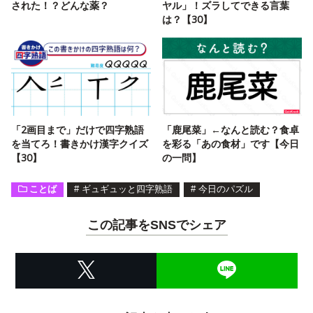
された！？どんな薬？
ヤル」！ズラしてできる言葉
は？【30】
「2画目まで」だけで四字熟語
「鹿尾菜」←なんと読む？食卓
を当てろ！書きかけ漢字クイズ
を彩る「あの食材」です【今日
【30】
の一問】
ことば
#
ギュギュッと四字熟語
#
今日のパズル
この記事をSNSでシェア