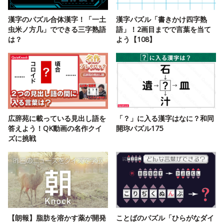
漢字のパズル合体漢字！「一土
漢字パズル「書きかけ四字熟
虫米ノ方几」でできる三字熟語
語」！2画目までで言葉を当て
は？
よう【108】
広辞苑に載っている見出し語を
「？」に入る漢字はなに？和同
答えよう！QK動画の名作クイ
開珎パズル175
ズに挑戦
【朗報】脂肪を溶かす薬が開発
ことばのパズル「ひらがなダイ