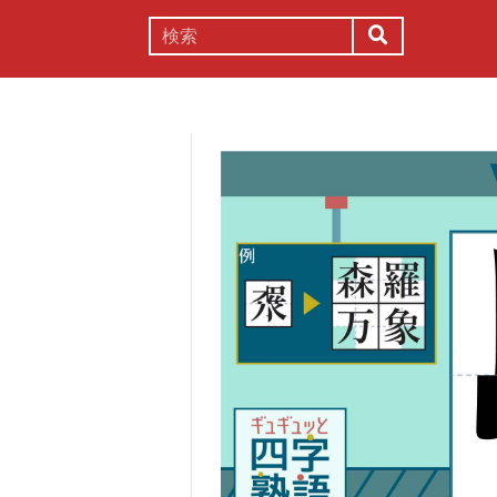
謎解き
コラム
常識
理系