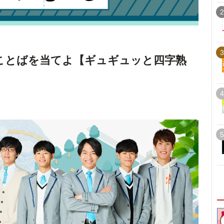
2
3
ことばを当てよ【ギュギュッと四字熟
4
5