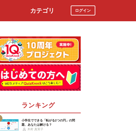
カテゴリ
ログイン
社会
スポーツ
時事ニュース
特集
ランキング
小学生でできる「転がる2つの円」の問
題、あなたは解ける？
木村 真実子