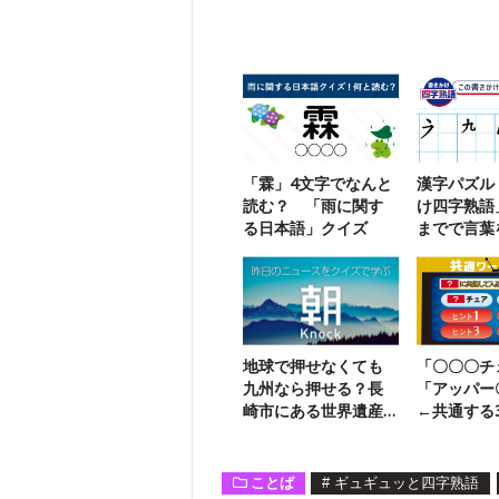
「霖」4文字でなんと
漢字パズル
読む？ 「雨に関す
け四字熟語
る日本語」クイズ
までで言葉
う【106】
地球で押せなくても
「〇〇〇チ
九州なら押せる？長
「アッパー
崎市にある世界遺産
←共通する
クイズ
共通ワード
【37】
ことば
#
ギュギュッと四字熟語