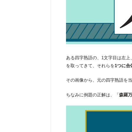
ある四字熟語の、1文字目は左上
を取ってきて、それらを
1つに合
その画像から、元の四字熟語を
ちなみに例題の正解は、「
森羅