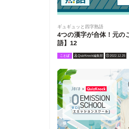
ギュギュッと四字熟語
4つの漢字が合体！元の
語】12
ことば
QuizKnock編集部
2022.12.25