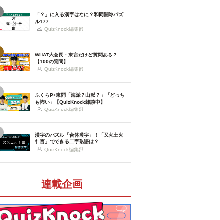
「？」に入る漢字はなに？和同開珎パズ
ル177
QuizKnock編集部
WHAT大会長・東言だけど質問ある？
【100の質問】
QuizKnock編集部
ふくらP×東問「海派？山派？」「どっち
も怖い」【QuizKnock雑談中】
QuizKnock編集部
漢字のパズル「合体漢字」！「又火土火
忄言」でできる二字熟語は？
QuizKnock編集部
連載企画