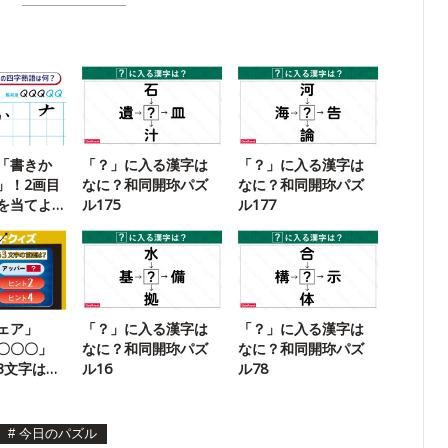
「書きか
「？」に入る漢字は
「？」に入る漢字は
」！2画目
なに？和同開珎パズ
なに？和同開珎パズ
を当てよ
ル175
ル177
ェア」
「？」に入る漢字は
「？」に入る漢字は
〇〇〇」
なに？和同開珎パズ
なに？和同開珎パズ
3文字は？
ル16
ル78
クイズ
#
今日のパズル