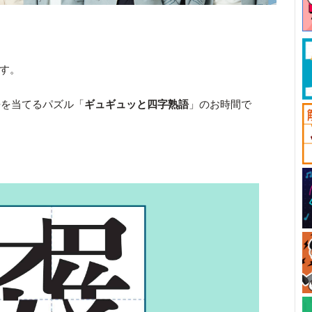
です。
語を当てるパズル「
ギュギュッと四字熟語
」のお時間で