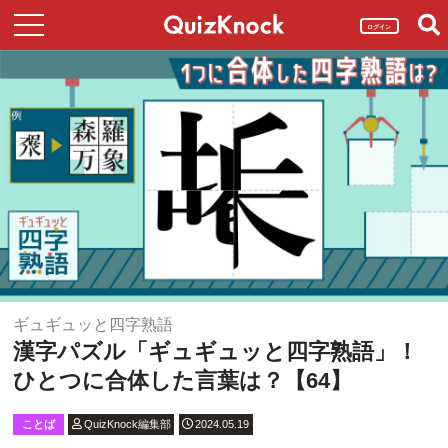
ログイン
ギュギュッと四字熟語
漢字パズル「ギュギュッと四字熟語」！
ひとつに合体した言葉は？【64】
ことば
QuizKnock編集部
2024.05.19