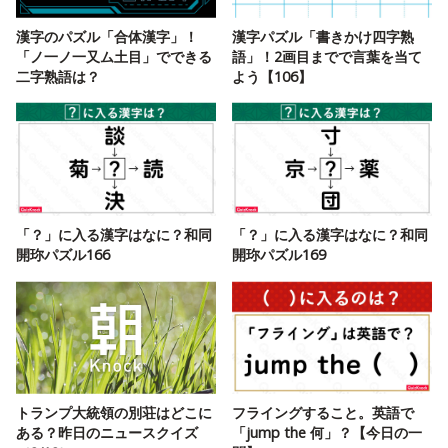
漢字のパズル「合体漢字」！
漢字パズル「書きかけ四字熟
「ノ一ノ一又ム土目」でできる
語」！2画目までで言葉を当て
二字熟語は？
よう【106】
「？」に入る漢字はなに？和同
「？」に入る漢字はなに？和同
開珎パズル166
開珎パズル169
トランプ大統領の別荘はどこに
フライングすること。英語で
ある？昨日のニュースクイズ
「jump the 何」？【今日の一