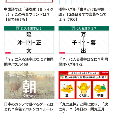
中国語では「優衣庫（ヨゥイク
漢字パズル「書きかけ四字熟
ゥ）」この有名ブランドは？
語」！2画目までで言葉を当て
【勘で解ける】
よう【106】
「？」に入る漢字はなに？和同
「？」に入る漢字はなに？和同
開珎パズル168
開珎パズル172
日本のカジノで遊べるゲームは
「鬼に金棒」と同じ意味。「虎
どれ？麻雀？パチンコ？ルーレ
に何」？【今日の一問お正月