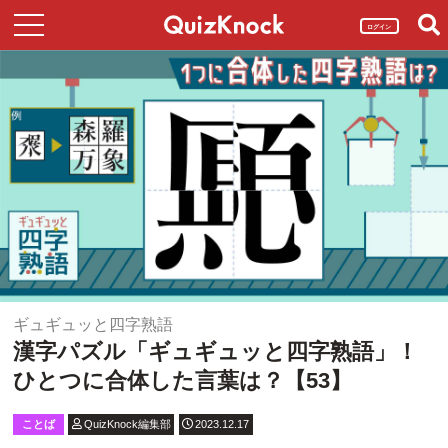
ログイン
ギュギュッと四字熟語
漢字パズル「ギュギュッと四字熟語」！
ひとつに合体した言葉は？【53】
ことば
QuizKnock編集部
2023.12.17