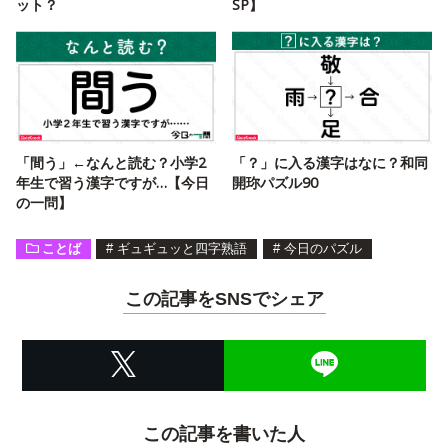
ット？
SP】
「間う」←なんと読む？小学2
「？」に入る漢字はなに？和同
年生で習う漢字ですが…【今日
開珎パズル90
の一問】
ことば
#
ギュギュッと四字熟語
#
今日のパズル
この記事をSNSでシェア
この記事を書いた人