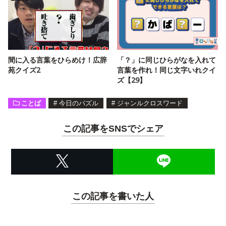
間に入る言葉をひらめけ！広辞
「？」に同じひらがなを入れて
苑クイズ2
言葉を作れ！同じ文字いれクイ
ズ【29】
ことば
#
今日のパズル
#
ジャンルクロスワード
この記事をSNSでシェア
この記事を書いた人