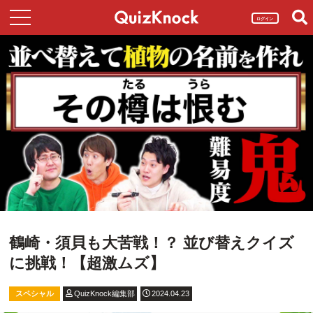
ログイン
鶴崎・須貝も大苦戦！？ 並び替えクイズ
に挑戦！【超激ムズ】
スペシャル
QuizKnock編集部
2024.04.23