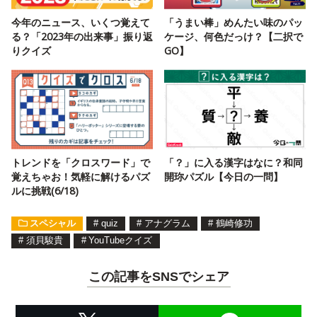
今年のニュース、いくつ覚えて
「うまい棒」めんたい味のパッ
る？「2023年の出来事」振り返
ケージ、何色だっけ？【二択で
りクイズ
GO】
トレンドを「クロスワード」で
「？」に入る漢字はなに？和同
覚えちゃお！気軽に解けるパズ
開珎パズル【今日の一問】
ルに挑戦(6/18)
スペシャル
#
quiz
#
アナグラム
#
鶴崎修功
#
須貝駿貴
#
YouTubeクイズ
この記事をSNSでシェア