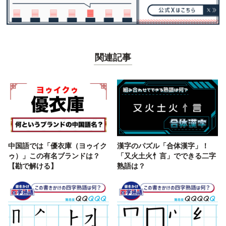
関連記事
中国語では「優衣庫（ヨゥイク
漢字のパズル「合体漢字」！
ゥ）」この有名ブランドは？
「又火土火忄言」でできる二字
【勘で解ける】
熟語は？