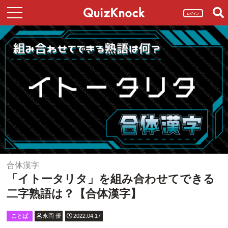
ログイン
合体漢字
「イトータリタ」を組み合わせてできる
二字熟語は？【合体漢字】
ことば
永岡 優
2022.04.17