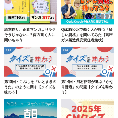
絵本作り、正直マンガよりラク
QuizKnockで働く人が持つ「珍
そうじゃない…？両方書く人に
しい資格」を聞いてみた【高圧
聞いちゃう
ガス製造保安責任者免状】
第13回・こぶしを『いとまきの
第14回・河村拓哉が選ぶ「かな
うた』のように回す【クイズを
り普通」の問題【クイズを味わ
味わう】
う】