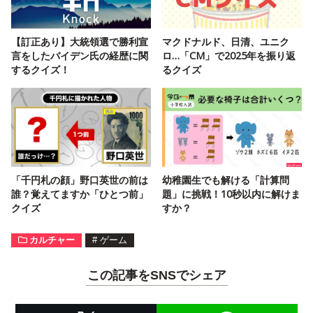
【訂正あり】大統領選で勝利宣
マクドナルド、日清、ユニク
言をしたバイデン氏の経歴に関
ロ…「CM」で2025年を振り返
するクイズ！
るクイズ
「千円札の顔」野口英世の前は
幼稚園生でも解ける「計算問
誰？覚えてますか「ひとつ前」
題」に挑戦！10秒以内に解けま
クイズ
すか？
カルチャー
#
ゲーム
この記事をSNSでシェア