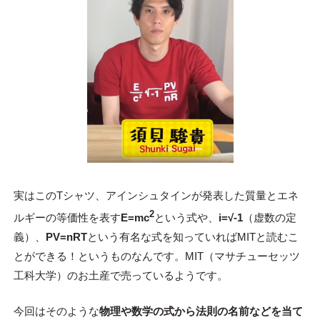
実はこのTシャツ、アインシュタインが発表した質量とエネ
2
ルギーの等価性を表す
E=mc
という式や、
i=√-1
（虚数の定
義）、
PV=nRT
という有名な式を知っていればMITと読むこ
とができる！というものなんです。MIT（マサチューセッツ
工科大学）のお土産で売っているようです。
今回はそのような
物理や数学の式から法則の名前などを当て