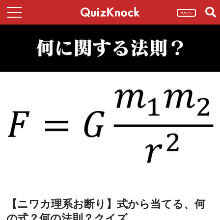
ログイン
【ニワカ理系お断り】式から当てる、何
の式？何の法則？クイズ