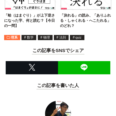
「蛤（はまぐり）」が上下逆さ
「決れる」の読み、「ありふれ
になった字、何と読む？【今日
る・しゃくれる・へこたれる」
の一問】
のどれ？
理系
#
数学
#
物理
#
法則
#
quiz
この記事をSNSでシェア
この記事を書いた人