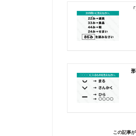
「
形
この記事が