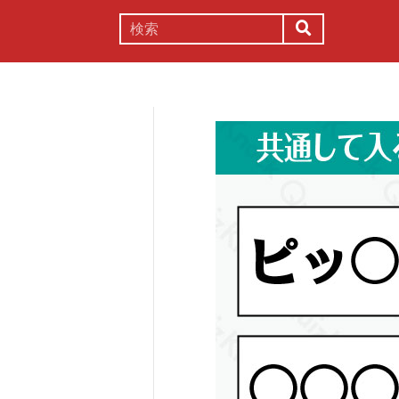
謎解き
コラム
常識
理系