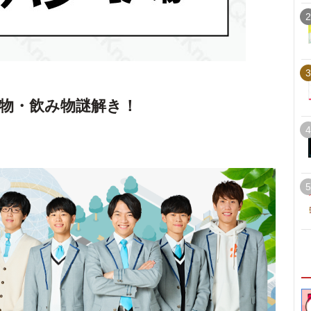
2
3
物・飲み物謎解き！
4
5