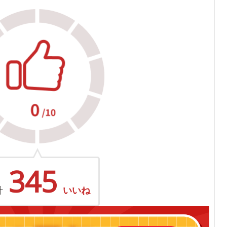
345
計
いいね