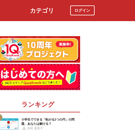
カテゴリ
ログイン
社会
スポーツ
時事ニュース
特集
ランキング
小学生でできる「転がる2つの円」の問
題、あなたは解ける？
木村 真実子