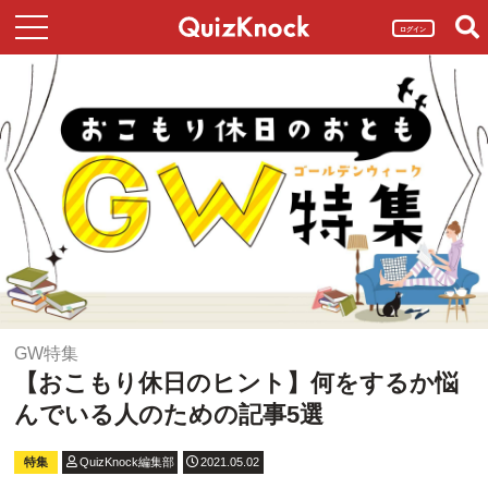
ログイン
GW特集
【おこもり休日のヒント】何をするか悩
んでいる人のための記事5選
特集
QuizKnock編集部
2021.05.02