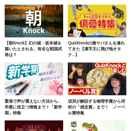
【朝Knock】幻の城・坂本城を
QuizKnockの激ヤバさんを連れ
築いたとされる、有名な戦国武
てきた【漢字王に飛び地オタ
将は？
ク…】
緊張で声が震えない方法から、
須貝が解説する物理学賞から河
学業に役立つ情報まで！「新学
村の「残念賞」まで！ ノーベ
期」特集
ル賞特集