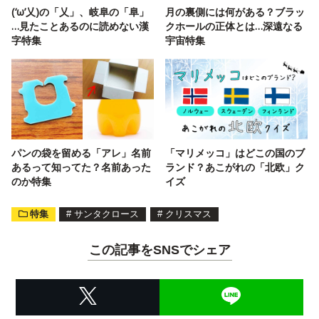
(‘ω’乂)の「乂」、岐阜の「阜」
月の裏側には何がある？ブラッ
…見たことあるのに読めない漢
クホールの正体とは…深遠なる
字特集
宇宙特集
パンの袋を留める「アレ」名前
「マリメッコ」はどこの国のブ
あるって知ってた？名前あった
ランド？あこがれの「北欧」ク
のか特集
イズ
特集
#
サンタクロース
#
クリスマス
この記事をSNSでシェア