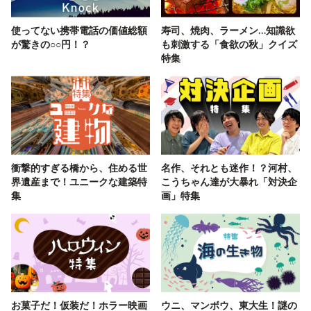
使ってない携帯電話の価値総額
寿司、焼肉、ラーメン…知識欲
が驚きの○○円！？
も刺激する「食欲の秋」クイズ
特集
衝撃的すぎる橋から、住める世
名作、それとも迷作！？河村、
界遺産まで！ユニークな建築特
こうちゃん達が大暴れ「対決企
集
画」特集
お菓子だ！仮装だ！ホラー映画
ウニ、マンボウ、東大生！謎の