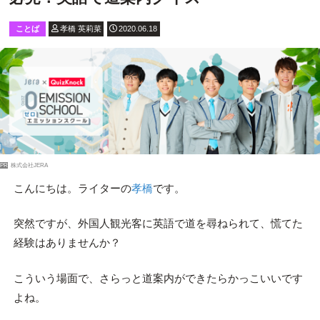
ことば
孝橋 英莉菜
2020.06.18
PR
株式会社JERA
こんにちは。ライターの
孝橋
です。
突然ですが、外国人観光客に英語で道を尋ねられて、慌てた
経験はありませんか？
こういう場面で、さらっと道案内ができたらかっこいいです
よね。