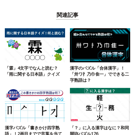
関連記事
「霖」4文字でなんと読む？
漢字のパズル「合体漢字」！
「雨に関する日本語」クイズ
「卅ワ扌乃巾隹一」でできる二
字熟語は？
漢字パズル「書きかけ四字熟
「？」に入る漢字はなに？和同
語」！2画目までで言葉を当て
開珎パズル176