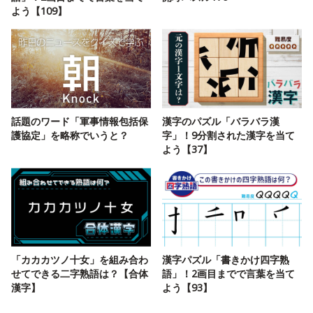
よう【109】
話題のワード「軍事情報包括保
漢字のパズル「バラバラ漢
護協定」を略称でいうと？
字」！9分割された漢字を当て
よう【37】
「カカカツノ十女」を組み合わ
漢字パズル「書きかけ四字熟
せてできる二字熟語は？【合体
語」！2画目までで言葉を当て
漢字】
よう【93】