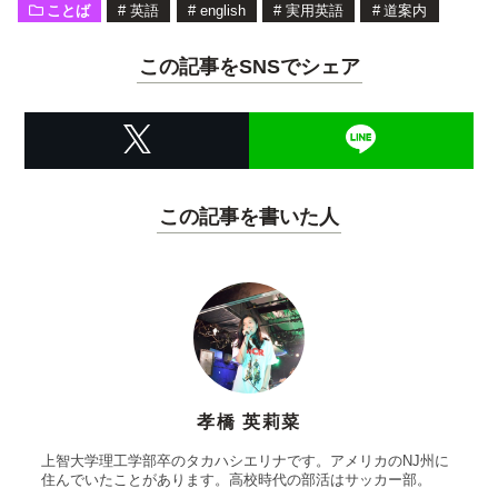
ことば
#
英語
#
english
#
実用英語
#
道案内
この記事をSNSでシェア
この記事を書いた人
孝橋 英莉菜
上智大学理工学部卒のタカハシエリナです。アメリカのNJ州に
住んでいたことがあります。高校時代の部活はサッカー部。