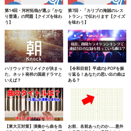
第14回・河村拓哉が選ぶ「かな
第7回・「カリブの海賊のレス
り普通」の問題【クイズを味わ
トラン」で伝わります【クイズ
う】
を味わう】
ハリウッドでリメイクが決まっ
【令和目前】平成のJ-POPを振
た、ネット発祥の国産ドラマと
り返る！あなたの思い出の曲は
いえば？
ある？
【東大王対策】演奏から曲を当
お前、名前あったのか……意外