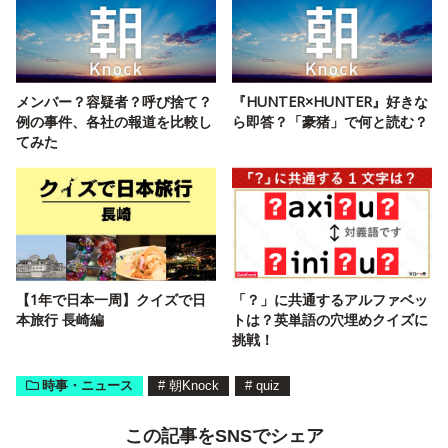
メンバー？容疑者？呼び捨て？
『HUNTER×HUNTER』好きな
例の事件、各社の報道を比較し
ら即答？「豪猪」で何と読む？
てみた
【1年で日本一周】クイズで日
「？」に共通するアルファベッ
本旅行 長崎編
トは？英単語の穴埋めクイズに
挑戦！
時事・ニュース
#
朝Knock
#
quiz
この記事をSNSでシェア