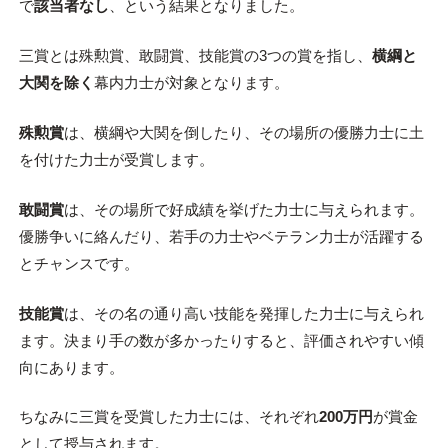
で
該当者なし
、という結果となりました。
三賞とは殊勲賞、敢闘賞、技能賞の3つの賞を指し、
横綱と
大関を除く
幕内力士が対象となります。
殊勲賞
は、横綱や大関を倒したり、その場所の優勝力士に土
を付けた力士が受賞します。
敢闘賞
は、その場所で好成績を挙げた力士に与えられます。
優勝争いに絡んだり、若手の力士やベテラン力士が活躍する
とチャンスです。
技能賞
は、その名の通り高い技能を発揮した力士に与えられ
ます。決まり手の数が多かったりすると、評価されやすい傾
向にあります。
ちなみに三賞を受賞した力士には、それぞれ
200万円
が賞金
として授与されます。