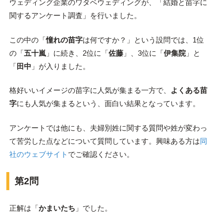
ウェディング企業のワタベウェディングが、「結婚と苗字に
関するアンケート調査」を行いました。
この中の「
憧れの苗字
は何ですか？」という設問では、1位
の「
五十嵐
」に続き、2位に「
佐藤
」、3位に「
伊集院
」と
「
田中
」が入りました。
格好いいイメージの苗字に人気が集まる一方で、
よくある苗
字
にも人気が集まるという、面白い結果となっています。
アンケートでは他にも、夫婦別姓に関する質問や姓が変わっ
て苦労した点などについて質問しています。興味ある方は
同
社のウェブサイト
でご確認ください。
第2問
正解は「
かまいたち
」でした。