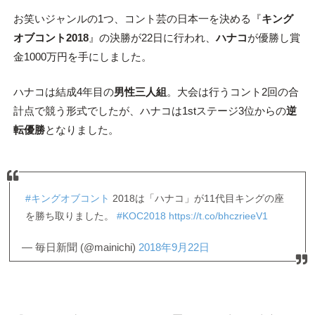
お笑いジャンルの1つ、コント芸の日本一を決める『
キング
オブコント2018
』の決勝が22日に行われ、
ハナコ
が優勝し賞
金1000万円を手にしました。
ハナコは結成4年目の
男性三人組
。大会は行うコント2回の合
計点で競う形式でしたが、ハナコは1stステージ3位からの
逆
転優勝
となりました。
#キングオブコント
2018は「ハナコ」が11代目キングの座
を勝ち取りました。
#KOC2018
https://t.co/bhczrieeV1
— 毎日新聞 (@mainichi)
2018年9月22日