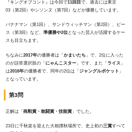
『キングオブコント』は今回で
11回目
で、過去には東京
03（第2回）やシソンヌ（第7回）などが優勝しています。
バナナマン（第1回）、サンドウィッチマン（第2回）、ピー
ス（第3回）など、
準優勝や2位
となった芸人が活躍するケー
スも目立ちます。
ちなみに
2017年
の優勝者は「
かまいたち
」で、2位に入った
のが誤答選択肢の「
にゃんこスター
」です。また「
ライス
」
は
2016年
の優勝者で、同年の2位は「
ジャングルポケット
」
となっています。
第3問
正解は「
殊勲賞・敢闘賞・技能賞
」でした。
23日に千秋楽を迎えた大相撲秋場所で、史上初の
三賞
すべて