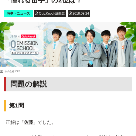
「憧れる苗字」の2位は？
時事・ニュース
QuizKnock編集部
2018.09.24
PR
株式会社JERA
問題の解説
第1問
正解は「
佐藤
」でした。