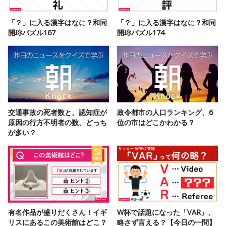
「？」に入る漢字はなに？和同
「？」に入る漢字はなに？和同
開珎パズル167
開珎パズル174
交通事故の死者数と、認知症が
政令都市の人口ランキング、6
原因の行方不明者の数、どっち
位の市はどこかわかる？
が多い？
有名作品が盛りだくさん！イギ
W杯で話題になった「VAR」、
リスにあるこの美術館はどこ？
略さず言える？【今日の一問】